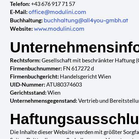
Telefon:
+43 676 917 71 57
E-Mail:
office@modulini.com
Buchhaltung:
buchhaltung@all4you-gmbh.at
Website:
www.modulini.com
Unternehmensinf
Rechtsform:
Gesellschaft mit beschränkter Haftung
Firmenbuchnummer:
FN 617272 d
Firmenbuchgericht:
Handelsgericht Wien
UID-Nummer:
ATU80374603
Gerichtsstand:
Wien
Unternehmensgegenstand:
Vertrieb und Bereitstell
Haftungsausschl
Die Inhalte dieser Website werden mit größter Sorgfal