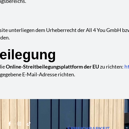
ngsbereichs.
Website unterliegen dem Urheberrecht der All 4 You GmbH 
rden.
beilegung
die
Online-Streitbeilegungsplattform der EU
zu richten:
h
ngegebene E-Mail-Adresse richten.
ERREICHBARKEIT