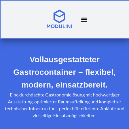
Vollausgestatteter
Gastrocontainer – flexibel,
modern, einsatzbereit.
Eine durchdachte Gastronomielösung mit hochwertiger
Ausstattung, optimierter Raumaufteilung und kompletter
technischer Infrastruktur – perfekt für effiziente Abläufe und
vielseitige Einsatzmöglichkeiten.